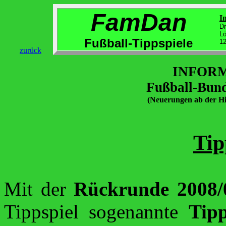
FamDan
I
Dr
Lö
Fußball-Tippspiele
12
zurück
INFORM
Fußball-Bun
(Neuerungen ab der Hi
Tip
Mit der
Rückrunde 2008/
Tippspiel sogenannte
Tipp